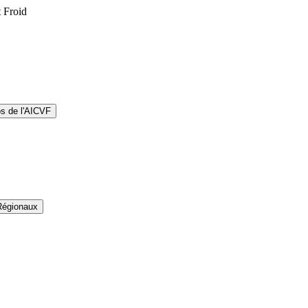
t Froid
os de l'AICVF
Régionaux